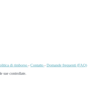
olitica di rimborso
-
Contatto
-
Domande frequenti (FAQ)
 sue controllate.