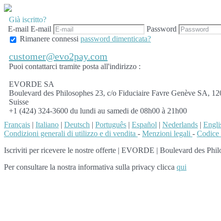
Già iscritto?
E-mail
E-mail
Password
Rimanere connessi
password dimenticata?
customer@evo2pay.com
Puoi contattarci tramite posta all'indirizzo :
EVORDE SA
Boulevard des Philosophes 23, c/o Fiduciaire Favre Genève SA, 1
Suisse
+1 (424) 324-3600 du lundi au samedi de 08h00 à 21h00
Français
|
Italiano
|
Deutsch
|
Português
|
Español
|
Nederlands
|
Engli
Condizioni generali di utilizzo e di vendita
-
Menzioni legali
-
Codice 
Iscriviti per ricevere le nostre offerte
|
EVORDE | Boulevard des Philoso
Per consultare la nostra informativa sulla privacy clicca
qui