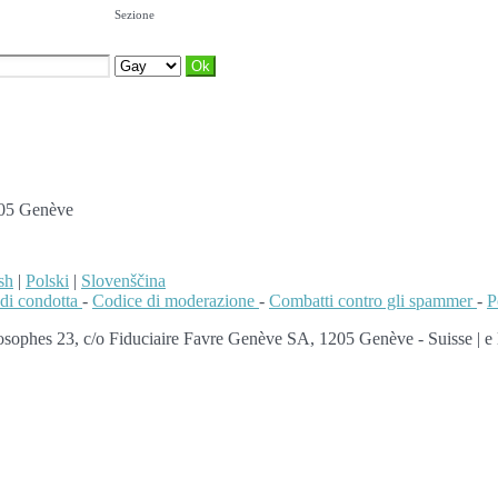
Sezione
205 Genève
sh
|
Polski
|
Slovenščina
di condotta
-
Codice di moderazione
-
Combatti contro gli spammer
-
P
phes 23, c/o Fiduciaire Favre Genève SA, 1205 Genève - Suisse | e le