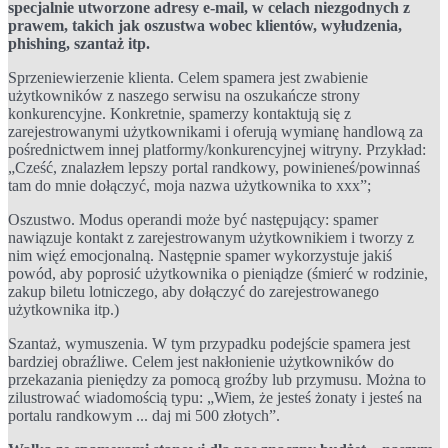
specjalnie utworzone adresy e-mail, w celach niezgodnych z
prawem, takich jak oszustwa wobec klientów, wyłudzenia,
phishing, szantaż itp.
Sprzeniewierzenie klienta. Celem spamera jest zwabienie
użytkowników z naszego serwisu na oszukańcze strony
konkurencyjne. Konkretnie, spamerzy kontaktują się z
zarejestrowanymi użytkownikami i oferują wymianę handlową za
pośrednictwem innej platformy/konkurencyjnej witryny. Przykład:
„Cześć, znalazłem lepszy portal randkowy, powinieneś/powinnaś
tam do mnie dołączyć, moja nazwa użytkownika to xxx”;
Oszustwo. Modus operandi może być następujący: spamer
nawiązuje kontakt z zarejestrowanym użytkownikiem i tworzy z
nim więź emocjonalną. Następnie spamer wykorzystuje jakiś
powód, aby poprosić użytkownika o pieniądze (śmierć w rodzinie,
zakup biletu lotniczego, aby dołączyć do zarejestrowanego
użytkownika itp.)
Szantaż, wymuszenia. W tym przypadku podejście spamera jest
bardziej obraźliwe. Celem jest nakłonienie użytkowników do
przekazania pieniędzy za pomocą groźby lub przymusu. Można to
zilustrować wiadomością typu: „Wiem, że jesteś żonaty i jesteś na
portalu randkowym ... daj mi 500 złotych”.