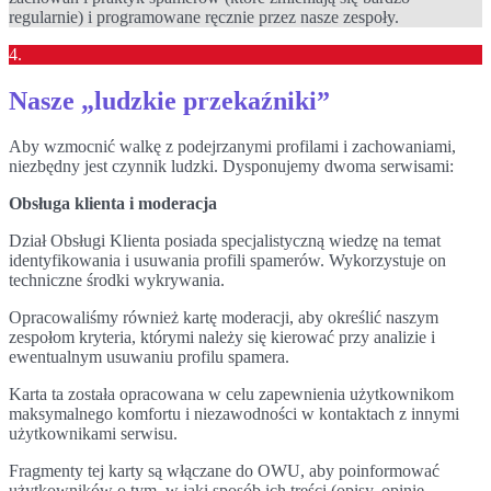
regularnie) i programowane ręcznie przez nasze zespoły.
4.
Nasze „ludzkie przekaźniki”
Aby wzmocnić walkę z podejrzanymi profilami i zachowaniami,
niezbędny jest czynnik ludzki. Dysponujemy dwoma serwisami:
Obsługa klienta i moderacja
Dział Obsługi Klienta posiada specjalistyczną wiedzę na temat
identyfikowania i usuwania profili spamerów. Wykorzystuje on
techniczne środki wykrywania.
Opracowaliśmy również kartę moderacji, aby określić naszym
zespołom kryteria, którymi należy się kierować przy analizie i
ewentualnym usuwaniu profilu spamera.
Karta ta została opracowana w celu zapewnienia użytkownikom
maksymalnego komfortu i niezawodności w kontaktach z innymi
użytkownikami serwisu.
Fragmenty tej karty są włączane do OWU, aby poinformować
użytkowników o tym, w jaki sposób ich treści (opisy, opinie,