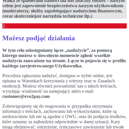
Walka ze spamerami stanowi dla nas znaczny budżet – naszym
celem jest zapewnienie bezpieczeństwa naszym użytkownikom
(moderatorzy, służby zapobiegające nadużyciom finansowym,
coraz skuteczniejsze narzędzia techniczne itp.)
2.
Możesz podjąć działania
W tym celu udostępniamy łącze „nadużycie”, za pomocą
którego możesz w dowolnym momencie zgłosić wszelkie
nadużycia zauważone na stronie. Łącze to pojawia się w profilu
każdego zarejestrowanego Użytkownika.
Procedura zgłaszania nadużyć, dostępna w trybie online, jest
opisana w Warunkach korzystania z witryny oraz w Zasadach
moderacji. Możesz również powiadomić nas o takich treściach,
wysyłając wiadomość na następujący adres e-mail
customer@evo2pay.com
Zobowiązujemy się do reagowania w przypadku otrzymania
informacji o treściach, zachowaniu lub wykorzystaniu, które są
niedozwolone lub nie są zgodne z OWU, oraz do podjęcia środków,
które uznamy za najbardziej odpowiednie w danej sytuacji. Kary
mogą obejmować: ostrzeżenie, tymczasowe zawieszenie lub trwałe